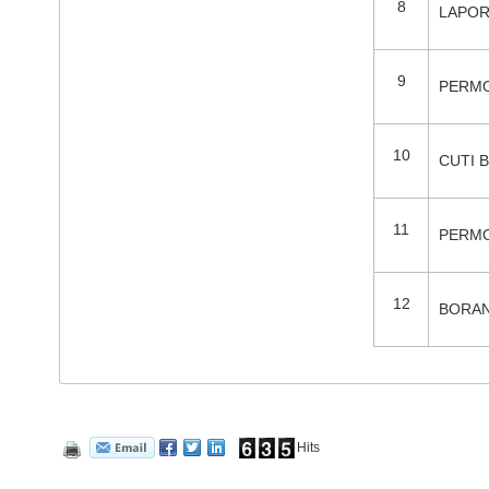
8
LAPOR
9
PERMO
10
CUTI 
11
PERMO
12
BORAN
Hits