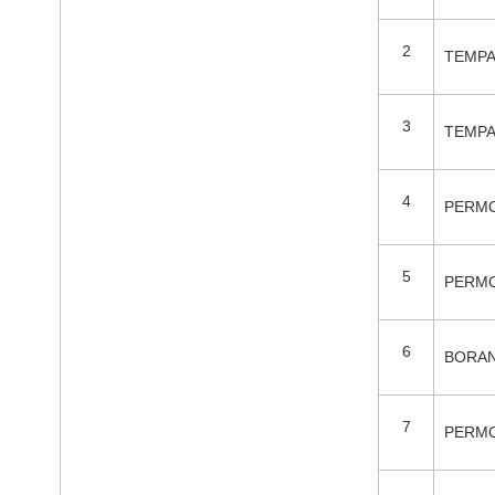
2
TEMPA
3
TEMPA
4
PERMO
5
PERMO
6
BORAN
7
PERMO