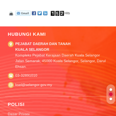
Hits
HUBUNGI KAMI
PEJABAT DAERAH DAN TANAH
KUALA SELANGOR
Kompleks Pejabat Kerajaan Daerah Kuala Selangor
Jalan Semarak, 45000 Kuala Selangor, Selangor, Darul
Ehsan.
03-32891010
ksel@selangor.gov.my
POLISI
Dasar Privasi