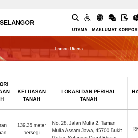
 SELANGOR
UTAMA
MAKLUMAT KORPOR
Laman Utama
ORI
AAN
KELUASAN
LOKASI DAN PERIHAL
H
AH
TANAH
TANAH
No. 28, Jalan Mulia 2, Taman
nan
139.35 meter
RM
Mulia Assam Jawa, 45700 Bukit
man
persegi
Rotan, Selangor Darul Ehsan.