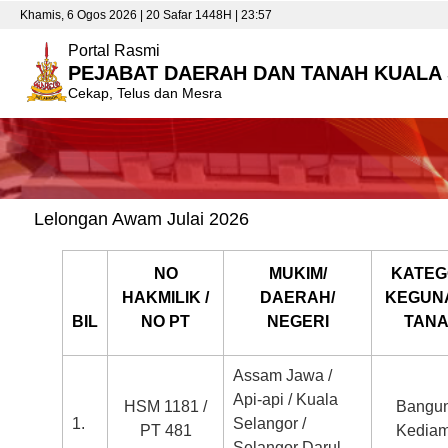
Khamis, 6 Ogos 2026 | 20 Safar 1448H | 23:57
Portal Rasmi
PEJABAT DAERAH DAN TANAH KUALA
Cekap, Telus dan Mesra
Lelongan Awam Julai 2026
NO
MUKIM/
KATEG
HAKMILIK /
DAERAH/
KEGUN
BIL
NO PT
NEGERI
TAN
Assam Jawa /
Api-api / Kuala
HSM 1181 /
Bangu
1.
Selangor /
PT 481
Kedia
Selangor Darul