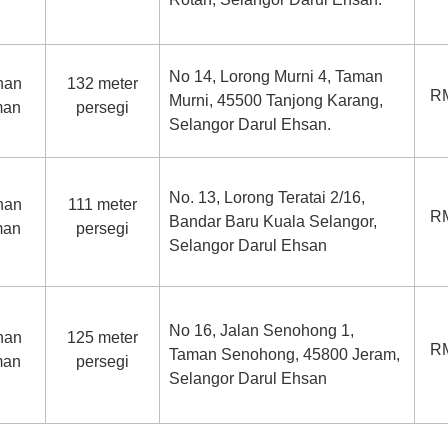
No 14, Lorong Murni 4, Taman
nan
132 meter
RM
Murni, 45500 Tanjong Karang,
man
persegi
Selangor Darul Ehsan.
No. 13, Lorong Teratai 2/16,
nan
111 meter
RM
Bandar Baru Kuala Selangor,
man
persegi
Selangor Darul Ehsan
No 16, Jalan Senohong 1,
nan
125 meter
RM
Taman Senohong, 45800 Jeram,
man
persegi
Selangor Darul Ehsan